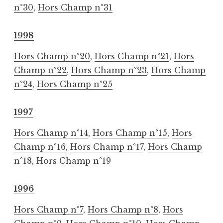
n°30
,
Hors Champ n°31
1998
Hors Champ n°20
,
Hors Champ n°21
,
Hors
Champ n°22
,
Hors Champ n°23
,
Hors Champ
n°24
,
Hors Champ n°25
1997
Hors Champ n°14
,
Hors Champ n°15
,
Hors
Champ n°16
,
Hors Champ n°17
,
Hors Champ
n°18
,
Hors Champ n°19
1996
Hors Champ n°7
,
Hors Champ n°8
,
Hors