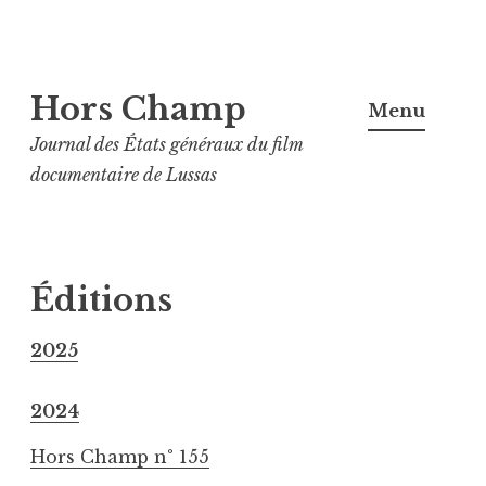
Aller
Hors Champ
au
Menu
contenu
Journal des États généraux du film
principal
documentaire de Lussas
Éditions
2025
2024
Hors Champ n° 155