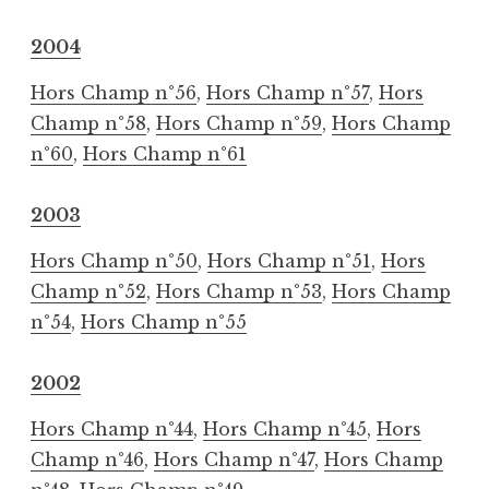
2004
Hors Champ n°56
,
Hors Champ n°57
,
Hors
Champ n°58
,
Hors Champ n°59
,
Hors Champ
n°60
,
Hors Champ n°61
2003
Hors Champ n°50
,
Hors Champ n°51
,
Hors
Champ n°52
,
Hors Champ n°53
,
Hors Champ
n°54
,
Hors Champ n°55
2002
Hors Champ n°44
,
Hors Champ n°45
,
Hors
Champ n°46
,
Hors Champ n°47
,
Hors Champ