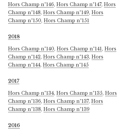
Hors Champ n°146
,
Hors Champ n°147
,
Hors
Champ n°148
,
Hors Champ n°149
,
Hors
Champ n°150
,
Hors Champ n°151
2018
Hors Champ n°140
,
Hors Champ n°141
,
Hors
Champ n°142
,
Hors Champ n°143
,
Hors
Champ n°144
,
Hors Champ n°145
2017
Hors Champ n°134
,
Hors Champ n°135
,
Hors
Champ n°136
,
Hors Champ n°137
,
Hors
Champ n°138
,
Hors Champ n°139
2016