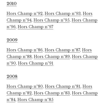
2010
Hors Champ n°92
,
Hors Champ n°93
,
Hors
Champ n°94
,
Hors Champ n°95
,
Hors Champ
n°96
,
Hors Champ n°97
2009
Hors Champ n°86
,
Hors Champ n°87
,
Hors
Champ n°88
,
Hors Champ n°89
,
Hors Champ
n°90
,
Hors Champ n°91
2008
Hors Champ n°80
,
Hors Champ n°81
,
Hors
Champ n°82
,
Hors Champ n°83
,
Hors Champ
n°84
,
Hors Champ n°85