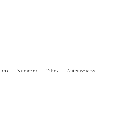
ions
Numéros
Films
Auteur·rice·s