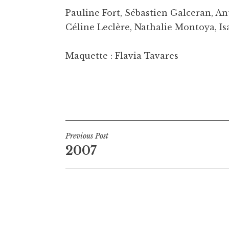
Pauline Fort, Sébastien Galceran, An
Céline Leclère, Nathalie Montoya, Is
Maquette : Flavia Tavares
Navigation
Previous Post
2007
de
l’article