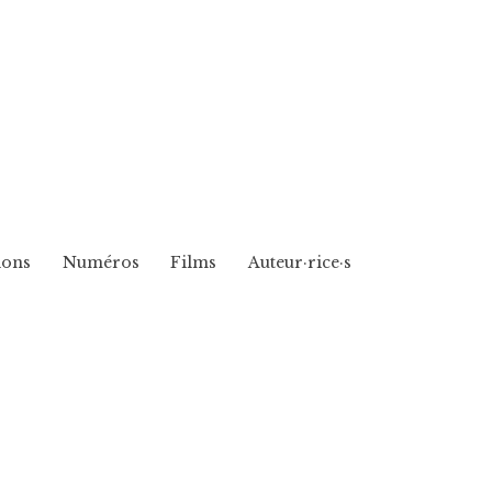
ions
Numéros
Films
Auteur·rice·s