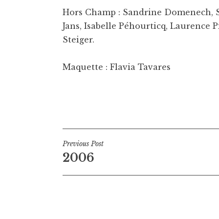
Hors Champ : Sandrine Domenech, Sé
Jans, Isabelle Péhourticq, Laurence 
Steiger.
Maquette : Flavia Tavares
Navigation
Previous Post
2006
de
l’article