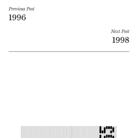
Navigation
Previous Post
1996
de
l’article
Next Post
1998