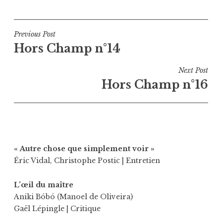
Navigation
Previous Post
Hors Champ n°14
de
l’article
Next Post
Hors Champ n°16
« Autre chose que simplement voir »
Éric Vidal
,
Christophe Postic
| Entretien
L’œil du maître
Aniki Bóbó (Manoel de Oliveira)
Gaël Lépingle
| Critique