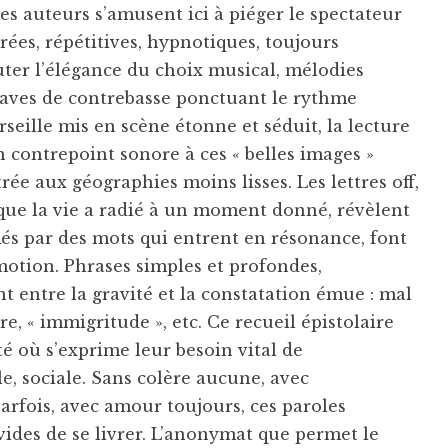
Les auteurs s’amusent ici à piéger le spectateur
ées, répétitives, hypnotiques, toujours
outer l’élégance du choix musical, mélodies
graves de contrebasse ponctuant le rythme
rseille mis en scène étonne et séduit, la lecture
 contrepoint sonore à ces « belles images »
e aux géographies moins lisses. Les lettres off,
ue la vie a radié à un moment donné, révèlent
s par des mots qui entrent en résonance, font
otion. Phrases simples et profondes,
nt entre la gravité et la constatation émue : mal
e, « immigritude », etc. Ce recueil épistolaire
té où s’exprime leur besoin vital de
e, sociale. Sans colère aucune, avec
rfois, avec amour toujours, ces paroles
ides de se livrer. L’anonymat que permet le