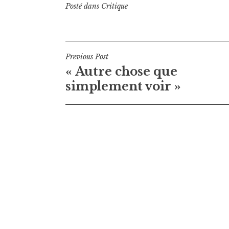
Posté dans
Critique
Navigation
Previous Post
« Autre chose que
de
simplement voir »
l’article