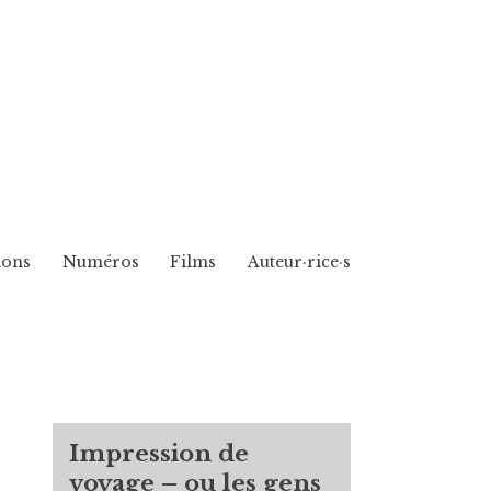
ions
Numéros
Films
Auteur·rice·s
Impression de
voyage – ou les gens