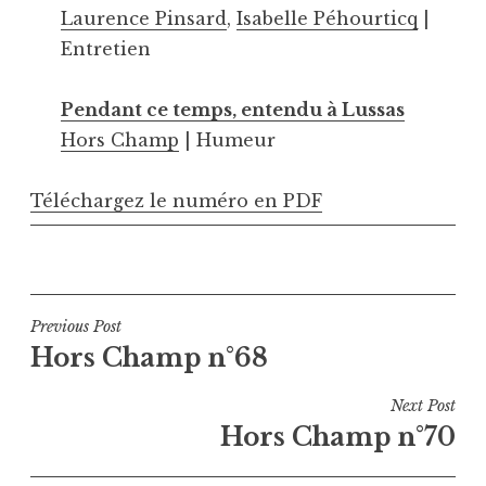
Laurence Pinsard
,
Isabelle Péhourticq
|
Entretien
Pendant ce temps, entendu à Lussas
Hors Champ
| Humeur
Téléchargez le numéro en PDF
Navigation
Previous Post
Hors Champ n°68
de
l’article
Next Post
Hors Champ n°70