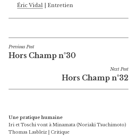
Éric Vidal
| Entretien
Navigation
Previous Post
Hors Champ n°30
de
l’article
Next Post
Hors Champ n°32
Une pratique humaine
Iri et Toschi vont à Minamata (Noriaki Tsuchimoto)
Thomas Lasbleiz
| Critique