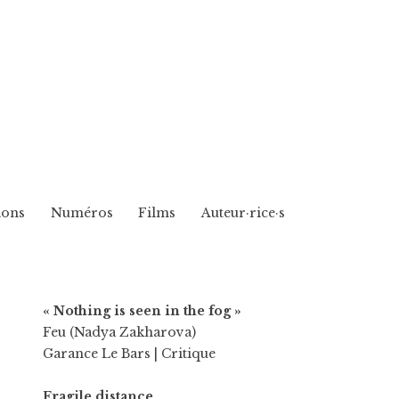
ions
Numéros
Films
Auteur·rice·s
« Nothing is seen in the fog »
Feu (Nadya Zakharova)
Garance Le Bars
| Critique
Fragile distance