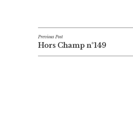
Navigation
Previous Post
Hors Champ n°149
de
l’article