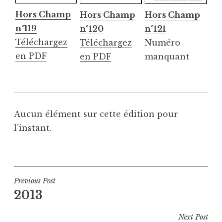
Hors Champ
Hors Champ
Hors Champ
n°119
n°121
n°120
Téléchargez
Numéro
Téléchargez
en PDF
manquant
en PDF
Aucun élément sur cette édition pour
l’instant.
Navigation
Previous Post
2013
de
l’article
Next Post