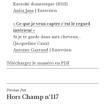
Karaoké domestique (2013)
Anita Jans
| Entretien
« Ce que je veux capter c’est le regard
intérieur »
Si je te garde dans mes cheveux…
(Jacqueline Caux)
Antoine Garraud
| Entretien
Téléchargez le numéro en PDF
Navigation
Previous Post
Hors Champ n°117
de
l’article