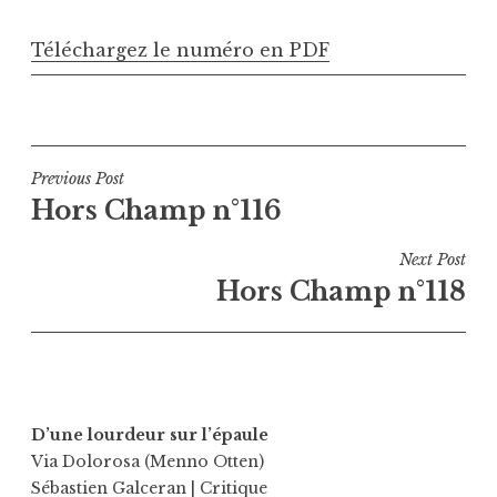
Téléchargez le numéro en PDF
Navigation
Previous Post
Hors Champ n°116
de
l’article
Next Post
Hors Champ n°118
D’une lourdeur sur l’épaule
Via Dolorosa (Menno Otten)
Sébastien Galceran
| Critique