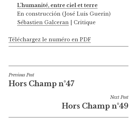
L’humanité, entre ciel et terre
En construcción (José Luis Guerin)
Sébastien Galceran
| Critique
Téléchargez le numéro en PDF
Navigation
Previous Post
Hors Champ n°47
de
l’article
Next Post
Hors Champ n°49