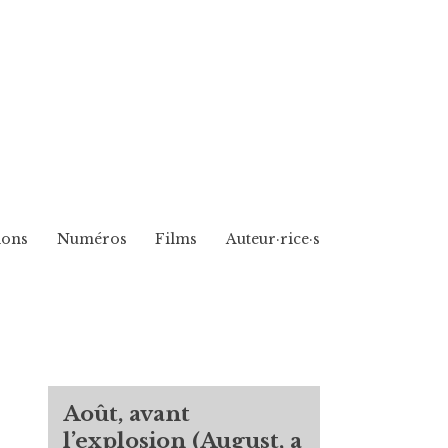
ions
Numéros
Films
Auteur·rice·s
Août, avant
l’explosion (August, a