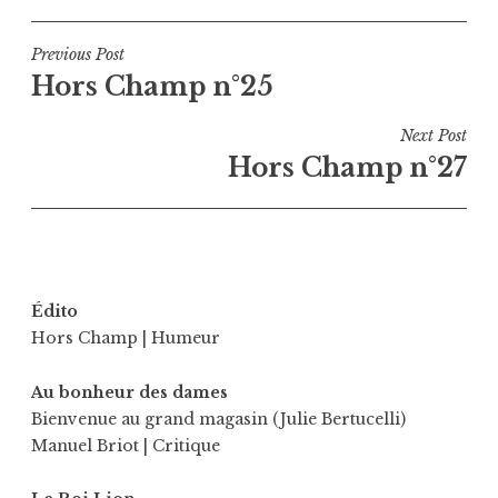
Navigation
Previous Post
Hors Champ n°25
de
l’article
Next Post
Hors Champ n°27
Édito
Hors Champ
| Humeur
Au bonheur des dames
Bienvenue au grand magasin (Julie Bertucelli)
Manuel Briot
| Critique