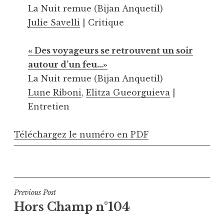
La Nuit remue (Bijan Anquetil)
Julie Savelli
| Critique
« Des voyageurs se retrouvent un soir
autour d’un feu…»
La Nuit remue (Bijan Anquetil)
Lune Riboni
,
Elitza Gueorguieva
|
Entretien
Téléchargez le numéro en PDF
Navigation
Previous Post
Hors Champ n°104
de
l’article