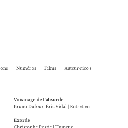
ions
Numéros
Films
Auteur·rice·s
Voisinage de l’absurde
Bruno Dufour
,
Éric Vidal
| Entretien
Exorde
Christophe Postic
| Humeur