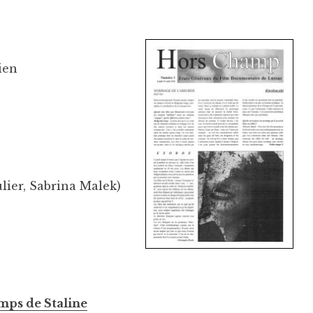
ien
ier, Sabrina Malek)
emps de Staline