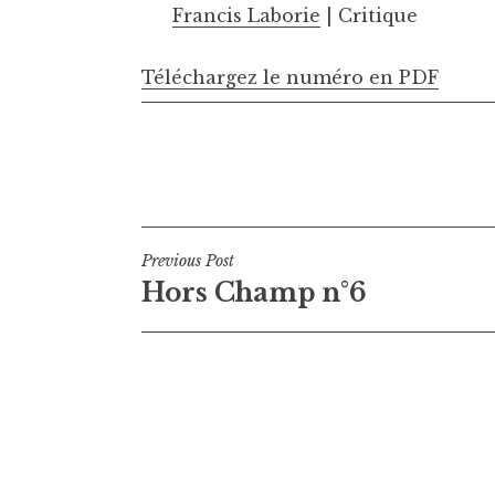
Francis Laborie
| Critique
Téléchargez le numéro en PDF
Navigation
Previous Post
Hors Champ n°6
de
l’article