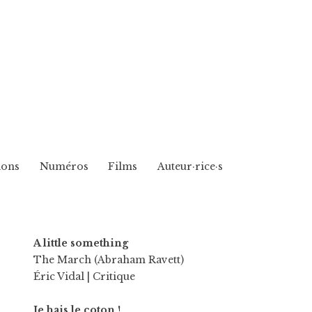
ions
Numéros
Films
Auteur·rice·s
A little something
The March (Abraham Ravett)
Éric Vidal
| Critique
Je hais le coton !