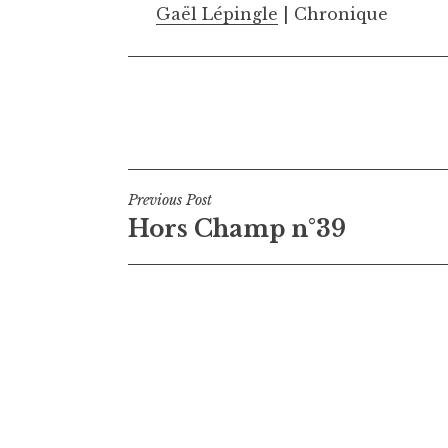
Gaël Lépingle
| Chronique
Navigation
Previous Post
Hors Champ n°39
de
l’article