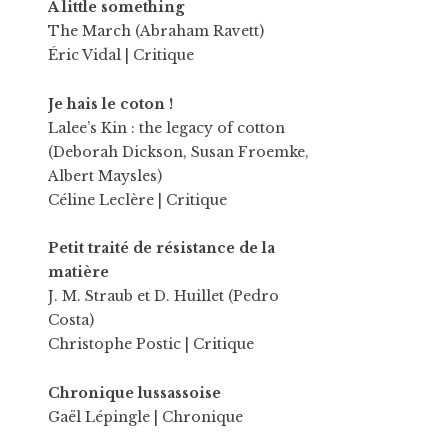
A little something
The March (Abraham Ravett)
Éric Vidal
| Critique
Je hais le coton !
Lalee’s Kin : the legacy of cotton
(Deborah Dickson, Susan Froemke,
Albert Maysles)
Céline Leclère
| Critique
Petit traité de résistance de la
matière
J. M. Straub et D. Huillet (Pedro
Costa)
Christophe Postic
| Critique
Chronique lussassoise
Gaël Lépingle
| Chronique