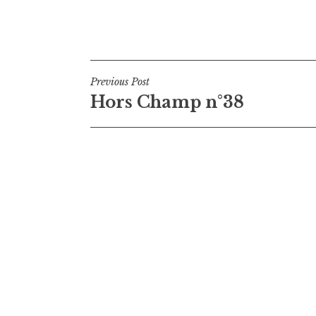
Navigation
Previous Post
Hors Champ n°38
de
l’article