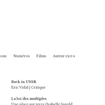
ions
Numéros
Films
Auteur·rice·s
Back in USSR
Éric Vidal
| Critique
La loi des multiples
Une place sur terre (Isabelle Ingold,