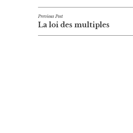
Navigation
Previous Post
La loi des multiples
de
l’article