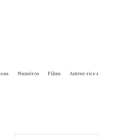
ions
Numéros
Films
Auteur·rice·s