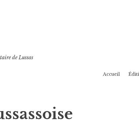
taire de Lussas
Accueil
Édit
ssassoise