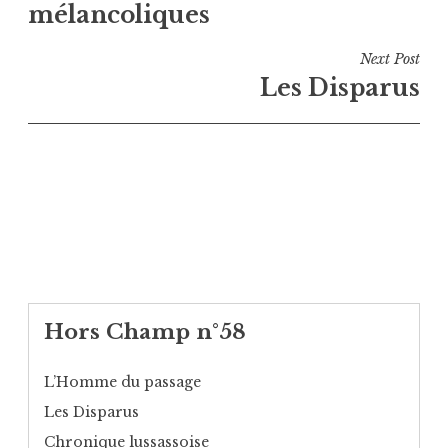
mélancoliques
l’article
Next Post
Les Disparus
Hors Champ n°58
L’Homme du passage
Les Disparus
Chronique lussassoise