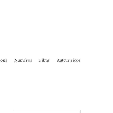
ions
Numéros
Films
Auteur·rice·s