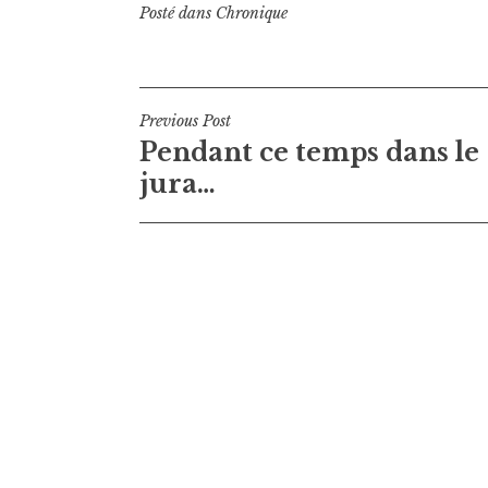
Posté dans
Chronique
Navigation
Previous Post
Pendant ce temps dans le
de
jura…
l’article