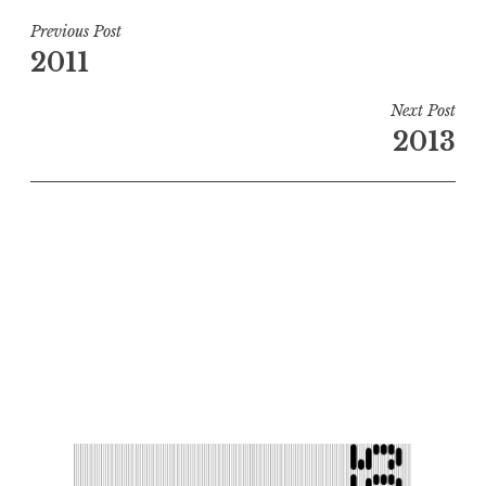
Navigation
Previous Post
2011
de
l’article
Next Post
2013