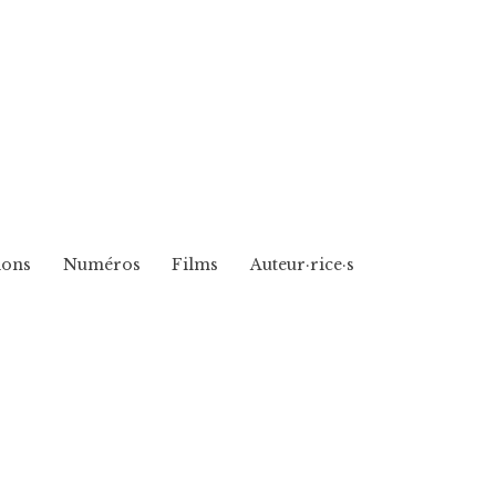
ions
Numéros
Films
Auteur·rice·s