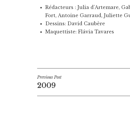
Rédacteurs : Julia d’Artemare, G
Fort, Antoine Garraud, Juliette G
Dessins: David Caubère
Maquettiste: Flávia Tavares
Navigation
Previous Post
2009
de
l’article