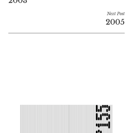
2003
de
l’article
Next Post
2005