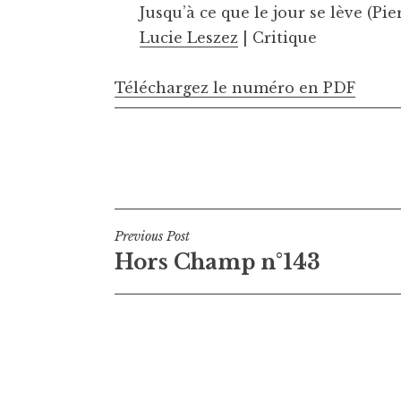
Jusqu’à ce que le jour se lève (Pi
Lucie Leszez
| Critique
Téléchargez le numéro en PDF
Navigation
Previous Post
Hors Champ n°143
de
l’article