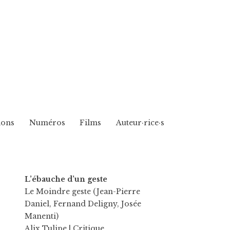
ions
Numéros
Films
Auteur·rice·s
L’ébauche d’un geste
Le Moindre geste (Jean-Pierre
Daniel, Fernand Deligny, Josée
Manenti)
Alix Tulipe
| Critique