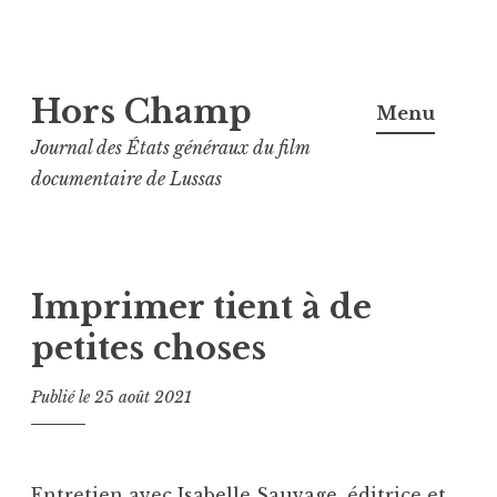
Aller
Hors Champ
au
Menu
contenu
Journal des États généraux du film
principal
documentaire de Lussas
Imprimer tient à de
petites choses
Publié le
25 août 2021
Entretien avec Isabelle Sauvage, éditrice et