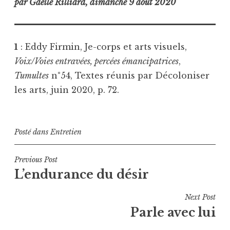
par Gaëlle Rilliard, dimanche 9 août 2020
1
: Eddy Firmin, Je-corps et arts visuels,
Voix/Voies entravées, percées émancipatrices
,
Tumultes
n°54, Textes réunis par Décoloniser
les arts, juin 2020, p. 72.
Posté dans
Entretien
Navigation
Previous Post
L’endurance du désir
de
l’article
Next Post
Parle avec lui