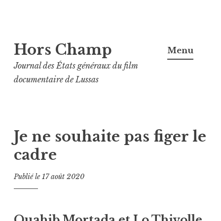
Aller
Hors Champ
au
Menu
contenu
Journal des États généraux du film
principal
documentaire de Lussas
Je ne souhaite pas figer le
cadre
Publié le
17 août 2020
Ouahib Mortada et Lo Thivolle