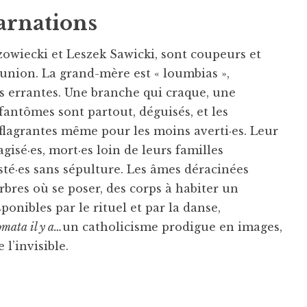
arnations
zowiecki et Leszek Sawicki, sont coupeurs et
éunion. La grand-mère est « loumbias »,
s errantes. Une branche qui craque, une
 fantômes sont partout, déguisés, et les
 flagrantes même pour les moins averti·es. Leur
gisé·es, mort·es loin de leurs familles
sté·es sans sépulture. Les âmes déracinées
arbres où se poser, des corps à habiter un
onibles par le rituel et par la danse,
omata il y a…
un catholicisme prodigue en images,
 l’invisible.