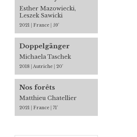
Esther Mazowiecki,
Leszek Sawicki
2021
France
59’
Doppelgänger
Michaela Taschek
2018
Autriche
20’
Nos forêts
Matthieu Chatellier
2021
France
71’