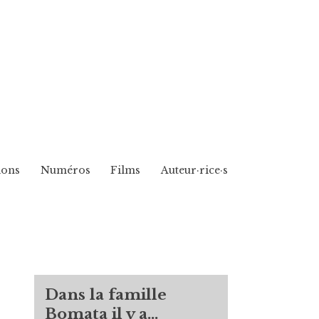
ions
Numéros
Films
Auteur·rice·s
Dans la famille
Bomata il y a…