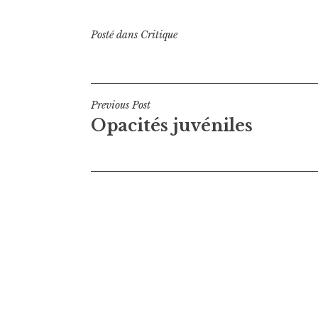
Posté dans
Critique
Navigation
Previous Post
Opacités juvéniles
de
l’article