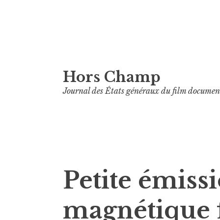
Aller
Hors Champ
au
contenu
Journal des États généraux du film documen
principal
Petite émiss
magnétique 