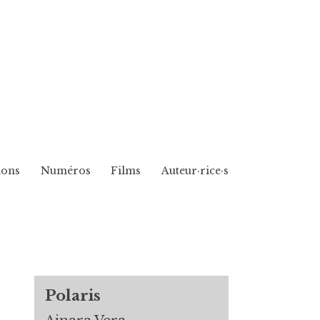
ions
Numéros
Films
Auteur·rice·s
Polaris