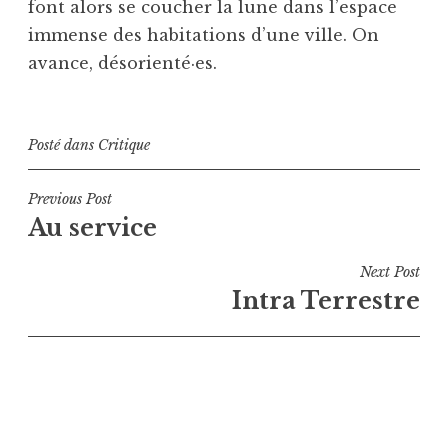
font alors se coucher la lune dans l’espace
immense des habitations d’une ville. On
avance, désorienté·es.
Posté dans
Critique
Navigation
Previous Post
Au service
de
l’article
Next Post
Intra Terrestre