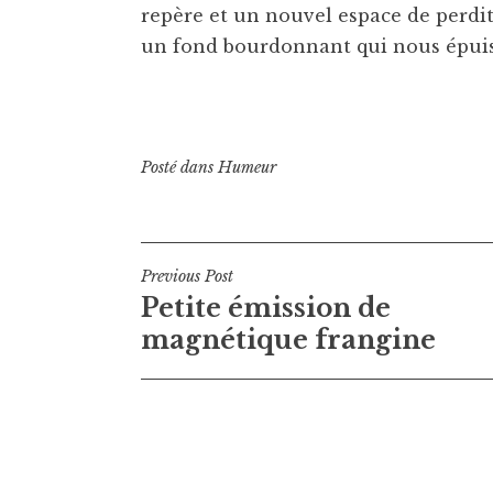
repère et un nouvel espace de perdit
un fond bourdonnant qui nous épuis
Posté dans
Humeur
Navigation
Previous Post
Petite émission de
de
magnétique frangine
l’article