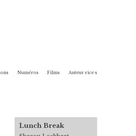
ions
Numéros
Films
Auteur·rice·s
Lunch Break