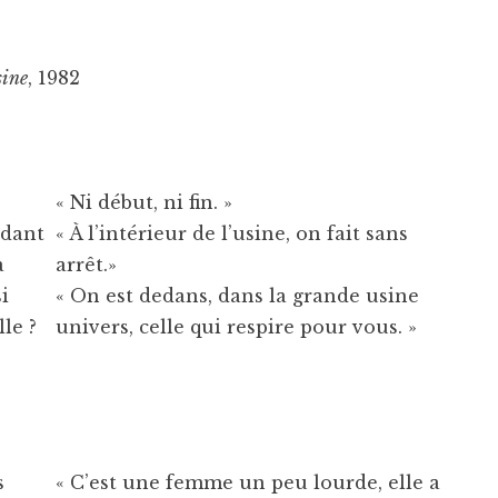
sine
, 1982
« Ni début, ni fin. »
ndant
« À l’intérieur de l’usine, on fait sans
a
arrêt.»
i
« On est dedans, dans la grande usine
le ?
univers, celle qui respire pour vous. »
s
« C’est une femme un peu lourde, elle a