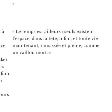
»
 à
« Le temps est ailleurs : seuls existent
l’espace, dans la tête, infini, et toute vie
 ce
maintenant, ramassée et pleine, comme
un caillou mort. »
cker
ors
 film
er
jours