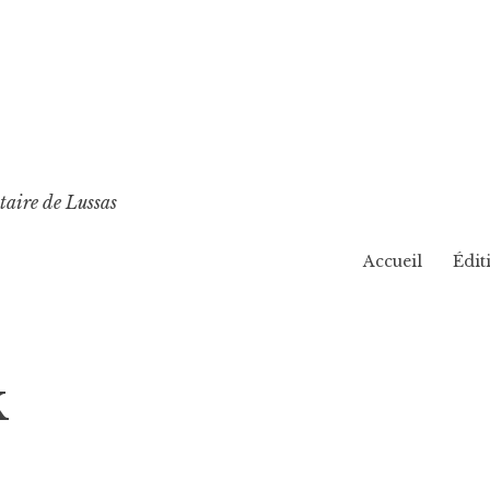
taire de Lussas
Accueil
Édit
k