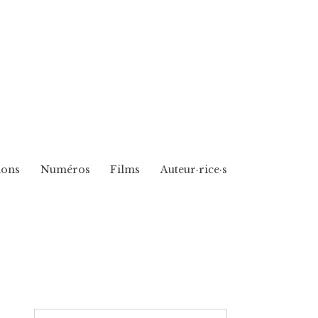
ions
Numéros
Films
Auteur·rice·s