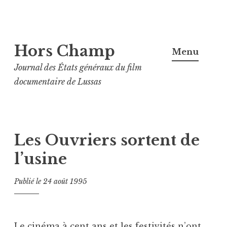
Aller
Hors Champ
au
Menu
contenu
Journal des États généraux du film
principal
documentaire de Lussas
Les Ouvriers sortent de
l’usine
Publié le
24 août 1995
Le cinéma à cent ans et les festivités n’ont