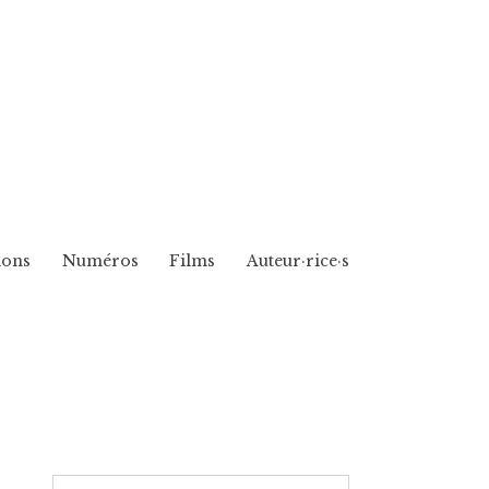
ions
Numéros
Films
Auteur·rice·s