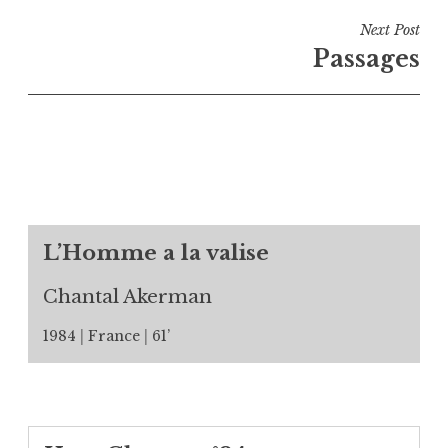
l’article
Next Post
Passages
L’Homme a la valise
Chantal Akerman
1984
France
61’