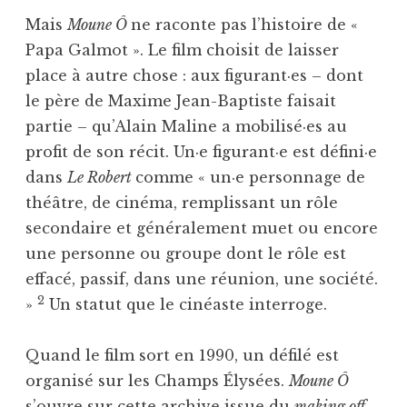
Mais
Moune Ô
ne raconte pas l’histoire de «
Papa Galmot ». Le film choisit de laisser
place à autre chose : aux figurant·es – dont
le père de Maxime Jean-Baptiste faisait
partie – qu’Alain Maline a mobilisé·es au
profit de son récit. Un·e figurant·e est défini·e
dans
Le Robert
comme « un·e personnage de
théâtre, de cinéma, remplissant un rôle
secondaire et généralement muet ou encore
une personne ou groupe dont le rôle est
effacé, passif, dans une réunion, une société.
2
»
Un statut que le cinéaste interroge.
Quand le film sort en 1990, un défilé est
organisé sur les Champs Élysées.
Moune Ô
s’ouvre sur cette archive issue du
making off.