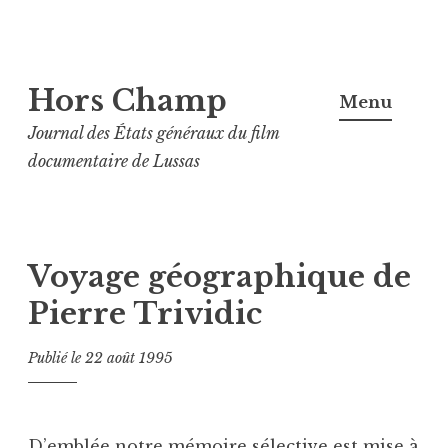
Aller
Hors Champ
au
Menu
contenu
Journal des États généraux du film
principal
documentaire de Lussas
Voyage géographique de
Pierre Trividic
Publié le
22 août 1995
D’emblée notre mémoire sélective est mise à