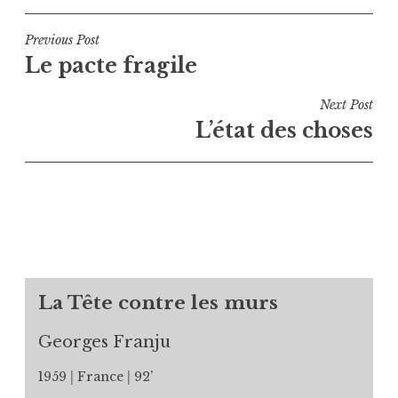
Navigation
Previous Post
Le pacte fragile
de
l’article
Next Post
L’état des choses
La Tête contre les murs
Georges Franju
1959
France
92’