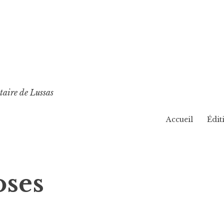
taire de Lussas
Accueil
Édit
oses