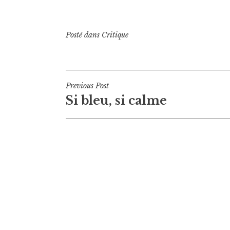
Posté dans
Critique
Navigation
Previous Post
Si bleu, si calme
de
l’article