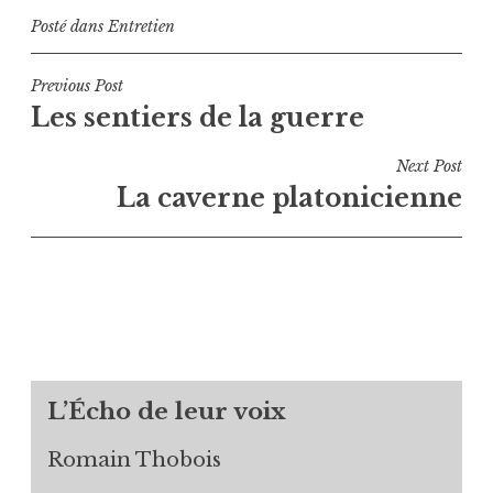
Posté dans
Entretien
Navigation
Previous Post
Les sentiers de la guerre
de
l’article
Next Post
La caverne platonicienne
L’Écho de leur voix
Romain Thobois