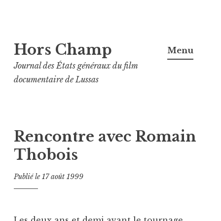
Aller
Hors Champ
au
Menu
contenu
Journal des États généraux du film
principal
documentaire de Lussas
Rencontre avec Romain
Thobois
Publié le
17 août 1999
Les deux ans et demi avant le tournage