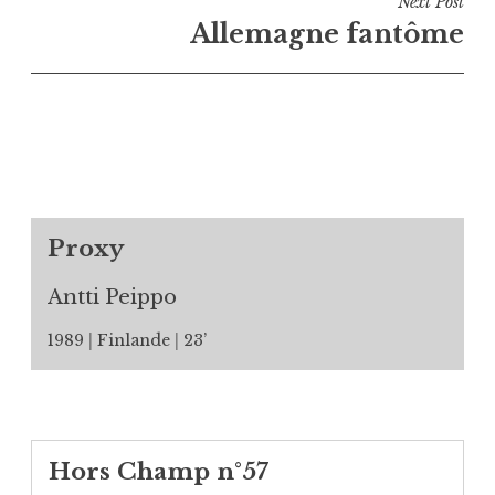
Next Post
Allemagne fantôme
Proxy
Antti Peippo
1989
Finlande
23’
Hors Champ n°57