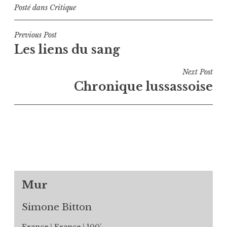
Posté dans
Critique
Navigation
Previous Post
Les liens du sang
de
l’article
Next Post
Chronique lussassoise
Mur
Simone Bitton
France
France
100’