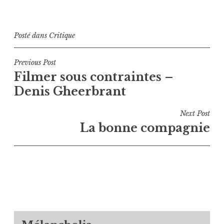
Posté dans
Critique
Navigation
Previous Post
Filmer sous contraintes –
de
Denis Gheerbrant
l’article
Next Post
La bonne compagnie