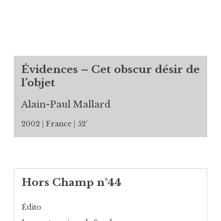
Évidences – Cet obscur désir de
l’objet
Alain-Paul Mallard
2002
France
52’
Hors Champ n°44
Édito