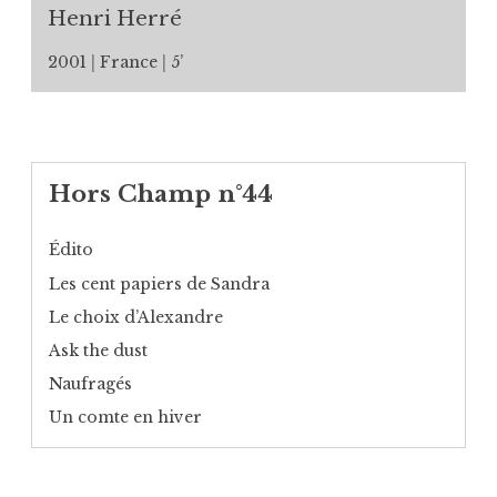
Henri Herré
2001
France
5’
Hors Champ n°44
Édito
Les cent papiers de Sandra
Le choix d’Alexandre
Ask the dust
Naufragés
Un comte en hiver