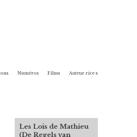
ions
Numéros
Films
Auteur·rice·s
Les Lois de Mathieu
(De Regels van