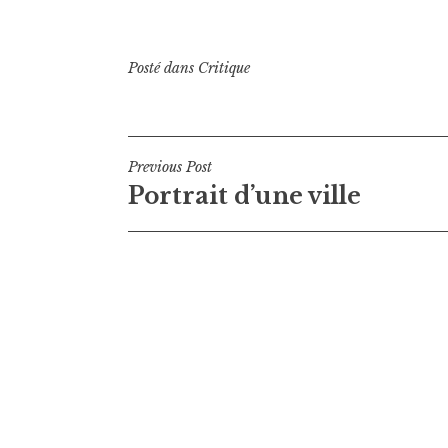
Posté dans
Critique
Navigation
Previous Post
Portrait d’une ville
de
l’article