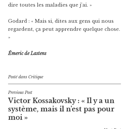
dire toutes les maladies que j’ai. »
Godard : « Mais si, dites aux gens qui nous
regardent, ça peut apprendre quelque chose.
»
Émeric de Lastens
Posté dans
Critique
Navigation
Previous Post
Victor Kossakovsky : « Il y a un
de
système, mais il n’est pas pour
l’article
moi »