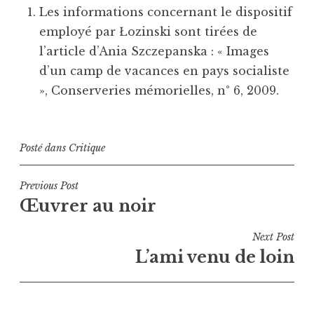
Les informations concernant le dispositif
employé par Łozinski sont tirées de
l’article d’Ania Szczepanska : « Images
d’un camp de vacances en pays socialiste
», Conserveries mémorielles, n° 6, 2009.
Posté dans
Critique
Navigation
Previous Post
Œuvrer au noir
de
l’article
Next Post
L’ami venu de loin