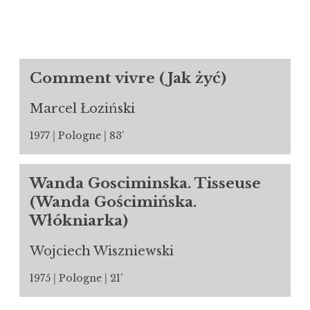
Comment vivre (Jak żyć)
Marcel Łoziński
1977
Pologne
83’
Wanda Gosciminska. Tisseuse
(Wanda Gościmińska.
Włókniarka)
Wojciech Wiszniewski
1975
Pologne
21’