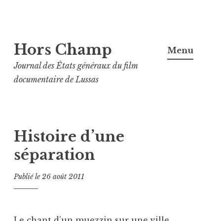
Aller
Hors Champ
au
Menu
contenu
Journal des États généraux du film
principal
documentaire de Lussas
Histoire d’une
séparation
Publié le
26 août 2011
Le chant d’un muezzin sur une ville