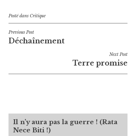
Posté dans
Critique
Navigation
Previous Post
Déchaînement
de
l’article
Next Post
Terre promise
Il n’y aura pas la guerre ! (Rata
Nece Biti !)